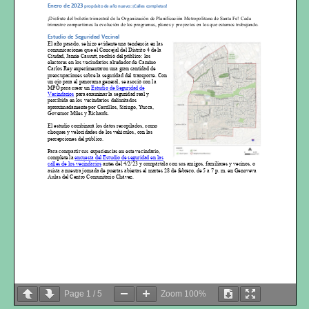
Enero de 2023
propósito de año nuevo: ¡Calles completas!
¡Disfrute del boletín trimestral de la Organización de Planificación Metropolitana de Santa Fe! Cada
trimestre compartimos la evolución de los programas, planes y proyectos en los que estamos trabajando.
Estudio de Seguridad Vecinal
El año pasado, se hizo evidente una tendencia en las
comunicaciones que el Concejal del Distrito 4 de la
Ciudad, Jamie Cassutt, recibió del público: los
electores en los vecindar
ios alrededor de Camino
Carlos Rey experimentaron una gran cantidad de
preocupaciones sobre la seguridad del transporte. Con
un ojo para el panorama general, se asoció con la
MPO para crear un
Estudio de Seguridad de
Vecindarios
para examinar la seguridad real y
percibida en los vecindarios delimitados
aproximadamente por Cerrillos, Siringo, Yucca,
Governor Miles y Richards.
El estudio combinará los datos recopilados, como
choques y velocidades de los vehículos, con las
percepciones del público.
Para compartir sus experiencias en este vecindario,
complete la
encuesta del Estudio de seguridad en las
calles de los vecindarios
antes del 4/2/23 y compártala con sus amigos, familiares y vecinos, o
asista a nuestra jornada de puertas abiertas el martes 28 de febrero, de 5 a 7 p. m. en Genoveva
Aulas del Centro Comunitario Chávez.
Page
1
/
5
Zoom
100%