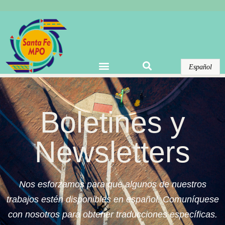
Warning
: Undefined array key "options" in
/home/domains/santafempo.org/docs/wp-
content/plugins/elementor-pro/modules/theme-
builder/widgets/site-logo.php
on line
123
Español
Boletines y
Newsletters
Nos esforzamos para que algunos de nuestros
trabajos estén disponibles en español. Comuníquese
con nosotros para obtener traducciones específicas.